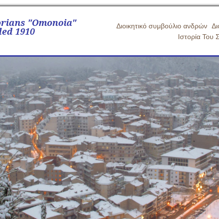
orians "Omonoia"
Διοικητικό συμβούλιο ανδρών
Δι
ed 1910
Ιστορία Του 