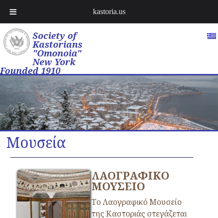
kastoria.us
Society of
Kastorians
"Omonoia"
New York
Founded 1910
Μουσεία
ΛΑΟΓΡΑΦΙΚΟ
ΜΟΥΣΕΙΟ
Το Λαογραφικό Μουσείο
της Καστοριάς στεγάζεται