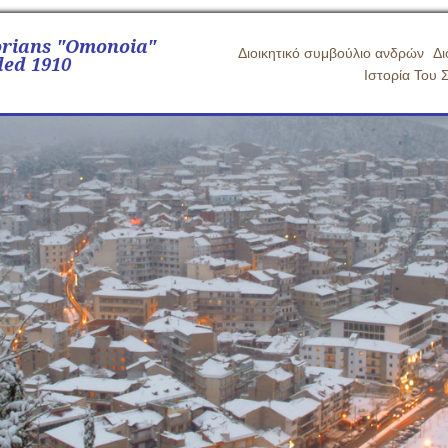
orians "Omonoia"
Διοικητικό συμβούλιο ανδρών
Δι
ed 1910
Ιστορία Του 