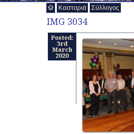
Καστοριά
Σύλλογος
IMG 3034
Posted:
3rd
March
2020