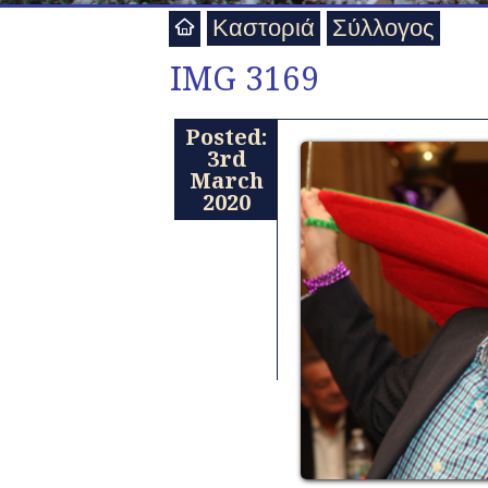
Καστοριά
Σύλλογος
IMG 3169
Posted:
3rd
March
2020