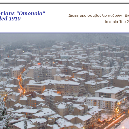
orians "Omonoia"
Διοικητικό συμβούλιο ανδρών
Δι
ed 1910
Ιστορία Του 