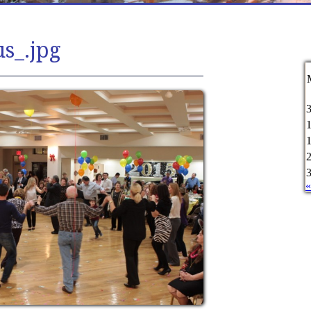
s_.jpg
«