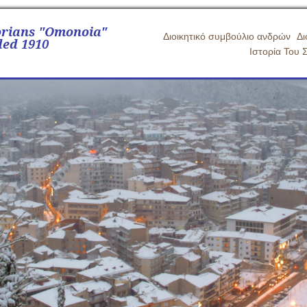
orians "Omonoia"
Διοικητικό συμβούλιο ανδρών
Δι
ed 1910
Ιστορία Του 