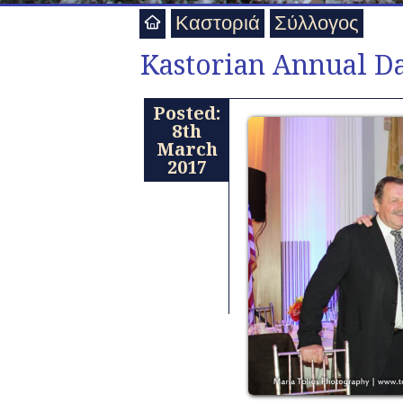
Καστοριά
Σύλλογος
Kastorian Annual D
Posted:
8th
March
2017