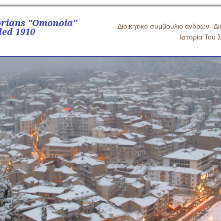
orians "Omonoia"
Διοικητικό συμβούλιο ανδρών
Δι
ed 1910
Ιστορία Του 