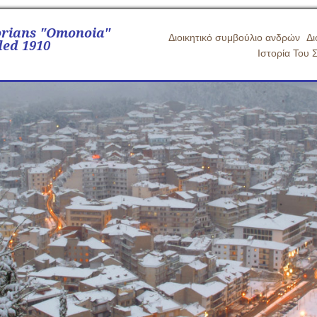
orians "Omonoia"
Διοικητικό συμβούλιο ανδρών
Δι
ed 1910
Ιστορία Του 