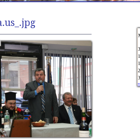
.us_.jpg
«